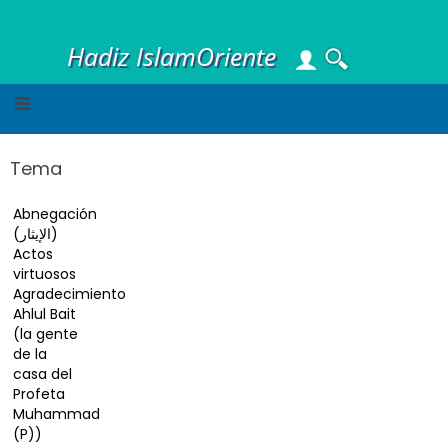
Skip
to
Hadiz IslamOriente
main
content
Tema
Abnegación
(الإيثار)
Actos
virtuosos
Agradecimiento
Ahlul Bait
(la gente
de la
casa del
Profeta
Muhammad
(P))