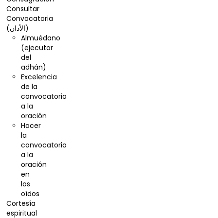
Consultar
Convocatoria
(الأذان)
Almuédano
(ejecutor
del
adhán)
Excelencia
de la
convocatoria
a la
oración
Hacer
la
convocatoria
a la
oración
en
los
oídos
Cortesía
espiritual