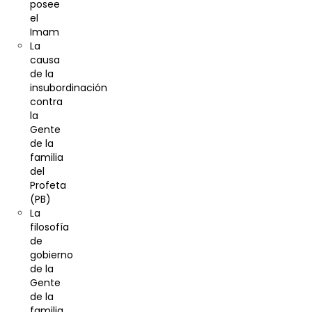
posee
el
Imam
La
causa
de la
insubordinación
contra
la
Gente
de la
familia
del
Profeta
(PB)
La
filosofía
de
gobierno
de la
Gente
de la
familia