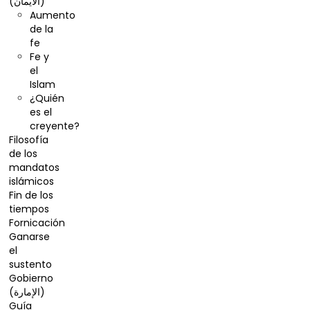
(الایمان)
Aumento
de la
fe
Fe y
el
Islam
¿Quién
es el
creyente?
Filosofía
de los
mandatos
islámicos
Fin de los
tiempos
Fornicación
Ganarse
el
sustento
Gobierno
(الإمارة)
Guía