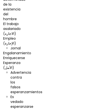
de la
existencia
del
hombre
El trabajo
asalariado
(الاجاره)
Empleo
(الإجارة)
Jornal
Engalanamiento
Enriquecerse
Esperanza
(الأمل)
Advertencia
contra
los
falsos
esperanzamientos
Es
vedado
esperanzarse