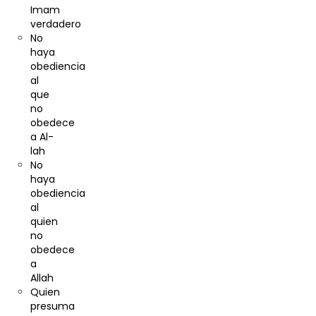
Imam
verdadero
No
haya
obediencia
al
que
no
obedece
a Al-
lah
No
haya
obediencia
al
quien
no
obedece
a
Allah
Quien
presuma