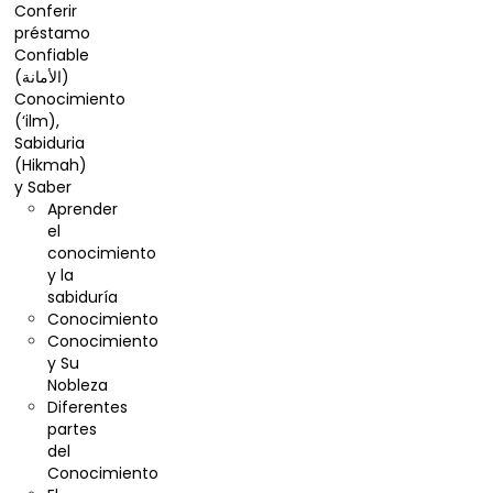
Conferir
préstamo
Confiable
(الأمانة)
Conocimiento
(‘ilm),
Sabiduria
(Hikmah)
y Saber
Aprender
el
conocimiento
y la
sabiduría
Conocimiento
Conocimiento
y Su
Nobleza
Diferentes
partes
del
Conocimiento