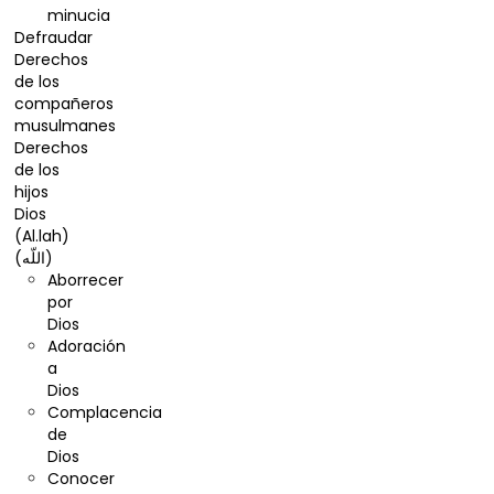
minucia
Defraudar
Derechos
de los
compañeros
musulmanes
Derechos
de los
hijos
Dios
(Al.lah)
(اللّه)
Aborrecer
por
Dios
Adoración
a
Dios
Complacencia
de
Dios
Conocer