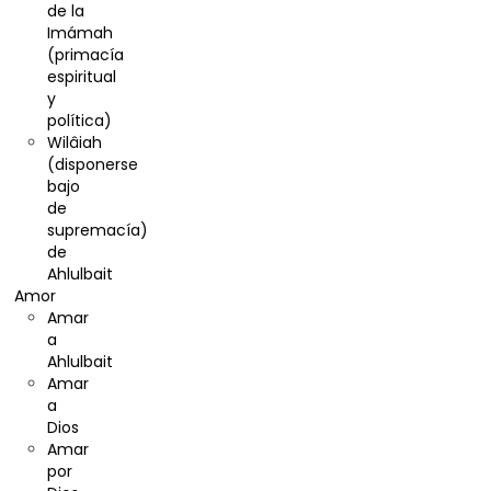
de la
Imámah
(primacía
espiritual
y
política)
Wilâiah
(disponerse
bajo
de
supremacía)
de
Ahlulbait
Amor
Amar
a
Ahlulbait
Amar
a
Dios
Amar
por