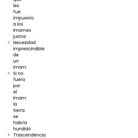
les
fue
impuesto
a los
Imames
justos
Necesidad
imprescindible
de
un
Imam
Si no
fuera
por
el
Imam
la
tierra
se
habría
hundido
Trascendencia