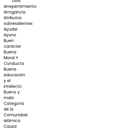
Dios
Arrepentimiento
Arrogancia
Atributos
sobresalientes
Ayudar
Ayuno
Buen
carácter
Buena
Moral Y
Conducta
Buena
educación
y el
intelecto
Bueno y
malo
Categoría
de la
Comunidad
islámica
Causa