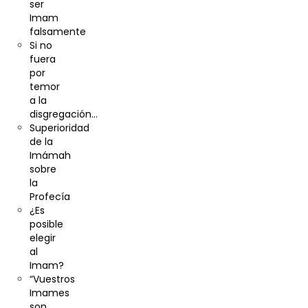
ser
Imam
falsamente
Si no
fuera
por
temor
a la
disgregación…
Superioridad
de la
Imámah
sobre
la
Profecía
¿Es
posible
elegir
al
Imam?
“Vuestros
Imames
son