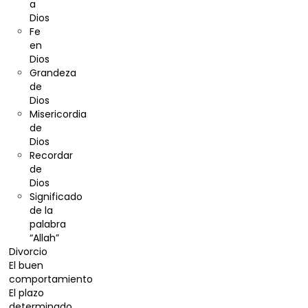
a
Dios
Fe
en
Dios
Grandeza
de
Dios
Misericordia
de
Dios
Recordar
de
Dios
Significado
de la
palabra
“Allah”
Divorcio
El buen
comportamiento
El plazo
determinado