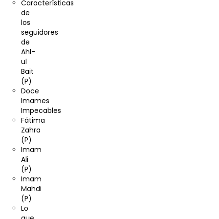
Características
de
los
seguidores
de
Ahl-
ul
Bait
(P)
Doce
Imames
Impecables
Fátima
Zahra
(P)
Imam
Ali
(P)
Imam
Mahdi
(P)
Lo
que