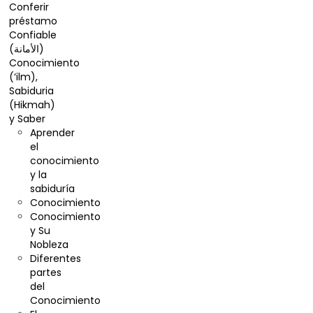
Conferir
préstamo
Confiable
(الأمانة)
Conocimiento
(‘ilm),
Sabiduria
(Hikmah)
y Saber
Aprender
el
conocimiento
y la
sabiduría
Conocimiento
Conocimiento
y Su
Nobleza
Diferentes
partes
del
Conocimiento