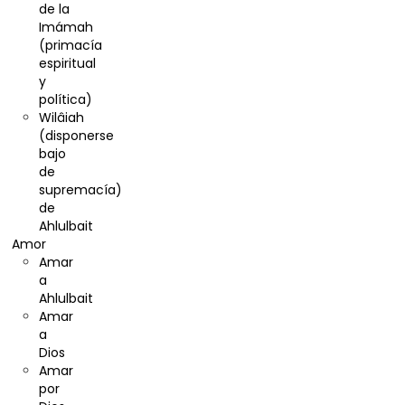
de la
Imámah
(primacía
espiritual
y
política)
Wilâiah
(disponerse
bajo
de
supremacía)
de
Ahlulbait
Amor
Amar
a
Ahlulbait
Amar
a
Dios
Amar
por