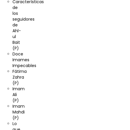
Características
de
los
seguidores
de
Ahl-
ul
Bait
(P)
Doce
Imames
Impecables
Fátima
Zahra
(P)
Imam
Ali
(P)
Imam
Mahdi
(P)
Lo
que