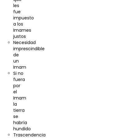
les
fue
impuesto
a los
Imames
justos
Necesidad
imprescindible
de
un
Imam
Si no
fuera
por
el
Imam
la
tierra
se
habría
hundido
Trascendencia