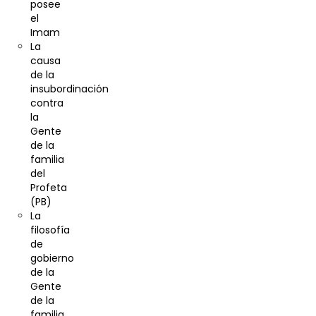
posee
el
Imam
La
causa
de la
insubordinación
contra
la
Gente
de la
familia
del
Profeta
(PB)
La
filosofía
de
gobierno
de la
Gente
de la
familia