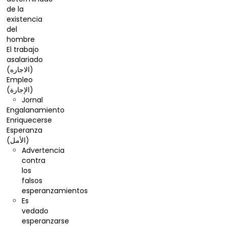
de la
existencia
del
hombre
El trabajo
asalariado
(الاجاره)
Empleo
(الإجارة)
Jornal
Engalanamiento
Enriquecerse
Esperanza
(الأمل)
Advertencia
contra
los
falsos
esperanzamientos
Es
vedado
esperanzarse