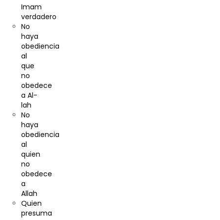
Imam
verdadero
No
haya
obediencia
al
que
no
obedece
a Al-
lah
No
haya
obediencia
al
quien
no
obedece
a
Allah
Quien
presuma