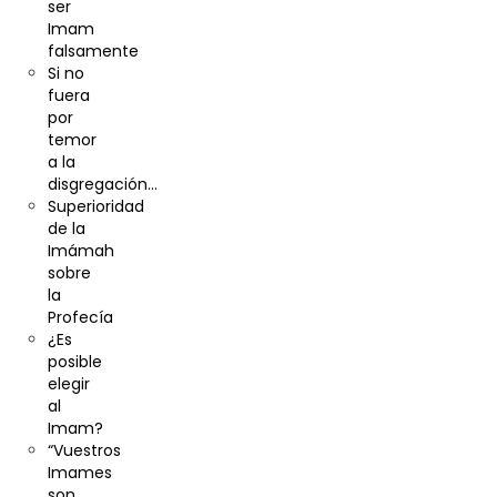
ser
Imam
falsamente
Si no
fuera
por
temor
a la
disgregación…
Superioridad
de la
Imámah
sobre
la
Profecía
¿Es
posible
elegir
al
Imam?
“Vuestros
Imames
son