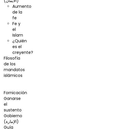
(الایمان)
Aumento
de la
fe
Fe y
el
Islam
¿Quién
es el
creyente?
Filosofía
de los
mandatos
islámicos
Fin de los
tiempos
Fornicación
Ganarse
el
sustento
Gobierno
(الإمارة)
Guía