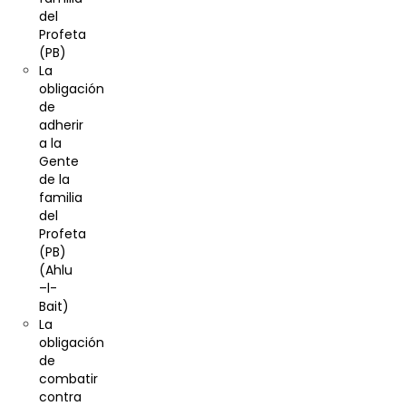
del
Profeta
(PB)
La
obligación
de
adherir
a la
Gente
de la
familia
del
Profeta
(PB)
(Ahlu
–l-
Bait)
La
obligación
de
combatir
contra