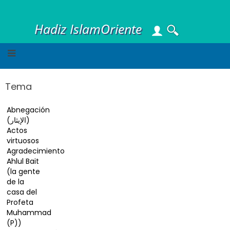
Skip
to
Hadiz IslamOriente
main
content
Tema
Abnegación
(الإيثار)
Actos
virtuosos
Agradecimiento
Ahlul Bait
(la gente
de la
casa del
Profeta
Muhammad
(P))