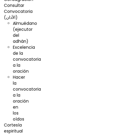
Consultar
Convocatoria
(الأذان)
Almuédano
(ejecutor
del
adhán)
Excelencia
de la
convocatoria
a la
oración
Hacer
la
convocatoria
a la
oración
en
los
oídos
Cortesía
espiritual