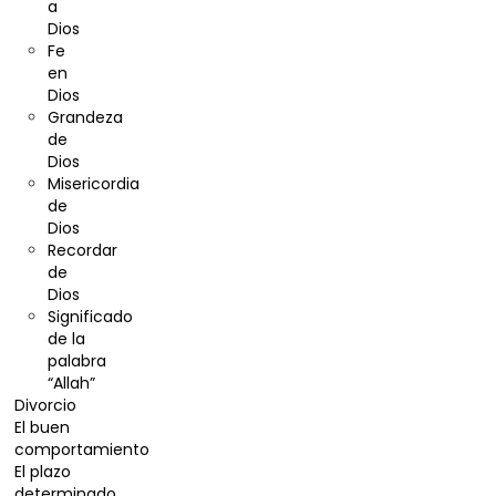
a
Dios
Fe
en
Dios
Grandeza
de
Dios
Misericordia
de
Dios
Recordar
de
Dios
Significado
de la
palabra
“Allah”
Divorcio
El buen
comportamiento
El plazo
determinado