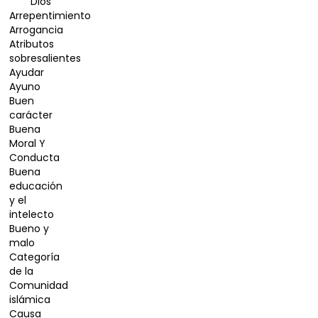
Dios
Arrepentimiento
Arrogancia
Atributos
sobresalientes
Ayudar
Ayuno
Buen
carácter
Buena
Moral Y
Conducta
Buena
educación
y el
intelecto
Bueno y
malo
Categoría
de la
Comunidad
islámica
Causa