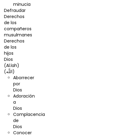
minucia
Defraudar
Derechos
de los
compañeros
musulmanes
Derechos
de los
hijos
Dios
(Al.lah)
(اللّه)
Aborrecer
por
Dios
Adoración
a
Dios
Complacencia
de
Dios
Conocer