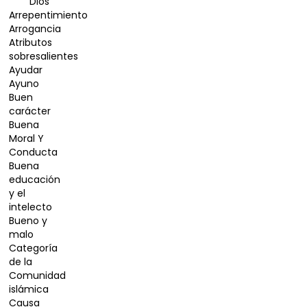
Dios
Arrepentimiento
Arrogancia
Atributos
sobresalientes
Ayudar
Ayuno
Buen
carácter
Buena
Moral Y
Conducta
Buena
educación
y el
intelecto
Bueno y
malo
Categoría
de la
Comunidad
islámica
Causa