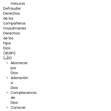
minucia
Defraudar
Derechos
de los
compañeros
musulmanes
Derechos
de los
hijos
Dios
(Al.lah)
(اللّه)
Aborrecer
por
Dios
Adoración
a
Dios
Complacencia
de
Dios
Conocer