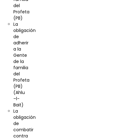
del
Profeta
(PB)
La
obligación
de
adherir
a la
Gente
de la
familia
del
Profeta
(PB)
(Ahlu
–l-
Bait)
La
obligación
de
combatir
contra