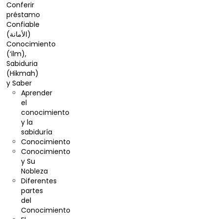
Conferir
préstamo
Confiable
(الأمانة)
Conocimiento
(‘ilm),
Sabiduria
(Hikmah)
y Saber
Aprender
el
conocimiento
y la
sabiduría
Conocimiento
Conocimiento
y Su
Nobleza
Diferentes
partes
del
Conocimiento