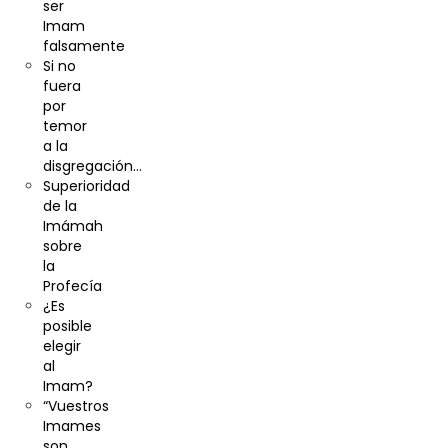
ser
Imam
falsamente
Si no
fuera
por
temor
a la
disgregación…
Superioridad
de la
Imámah
sobre
la
Profecía
¿Es
posible
elegir
al
Imam?
“Vuestros
Imames
son