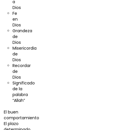
a
Dios
Fe
en
Dios
Grandeza
de
Dios
Misericordia
de
Dios
Recordar
de
Dios
Significado
de la
palabra
“Allah”
Divorcio
El buen
comportamiento
El plazo
determinado