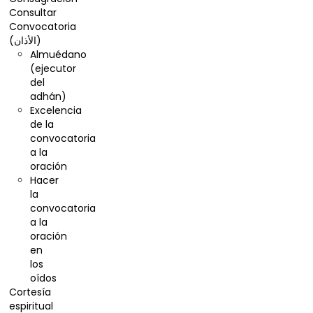
Consultar
Convocatoria
(الأذان)
Almuédano
(ejecutor
del
adhán)
Excelencia
de la
convocatoria
a la
oración
Hacer
la
convocatoria
a la
oración
en
los
oídos
Cortesía
espiritual