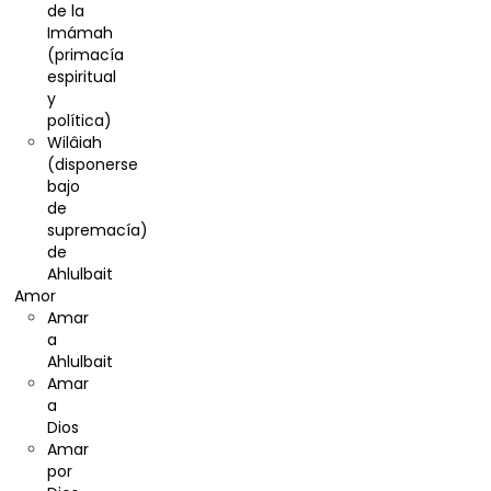
de la
Imámah
(primacía
espiritual
y
política)
Wilâiah
(disponerse
bajo
de
supremacía)
de
Ahlulbait
Amor
Amar
a
Ahlulbait
Amar
a
Dios
Amar
por