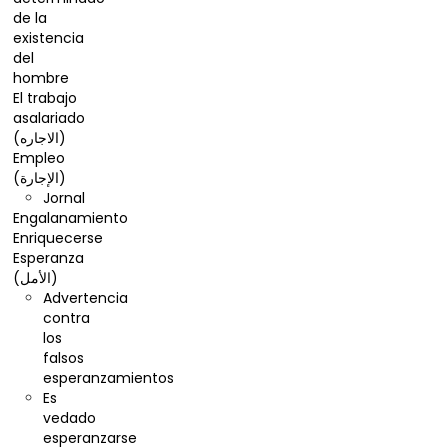
de la
existencia
del
hombre
El trabajo
asalariado
(الاجاره)
Empleo
(الإجارة)
Jornal
Engalanamiento
Enriquecerse
Esperanza
(الأمل)
Advertencia
contra
los
falsos
esperanzamientos
Es
vedado
esperanzarse