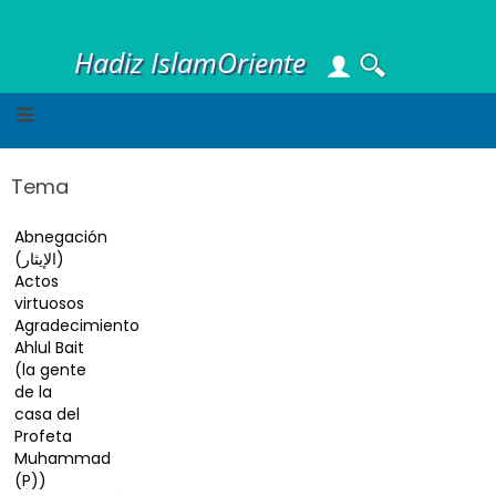
Skip
to
Hadiz IslamOriente
main
content
Tema
Abnegación
(الإيثار)
Actos
virtuosos
Agradecimiento
Ahlul Bait
(la gente
de la
casa del
Profeta
Muhammad
(P))