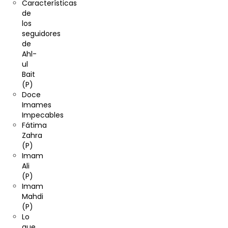
Características
de
los
seguidores
de
Ahl-
ul
Bait
(P)
Doce
Imames
Impecables
Fátima
Zahra
(P)
Imam
Ali
(P)
Imam
Mahdi
(P)
Lo
que