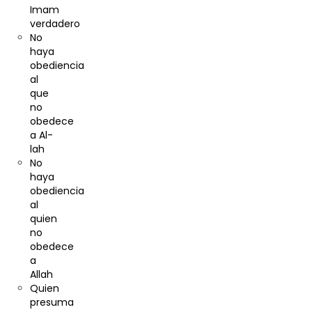
Imam
verdadero
No
haya
obediencia
al
que
no
obedece
a Al-
lah
No
haya
obediencia
al
quien
no
obedece
a
Allah
Quien
presuma