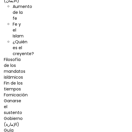
(الایمان)
Aumento
de la
fe
Fe y
el
Islam
¿Quién
es el
creyente?
Filosofía
de los
mandatos
islámicos
Fin de los
tiempos
Fornicación
Ganarse
el
sustento
Gobierno
(الإمارة)
Guía