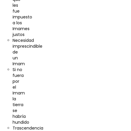
les
fue
impuesto
a los
Imames
justos
Necesidad
imprescindible
de
un
Imam
Si no
fuera
por
el
Imam
la
tierra
se
habría
hundido
Trascendencia