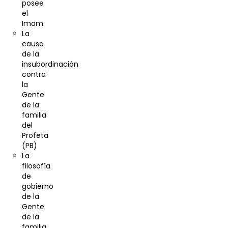
posee
el
Imam
La
causa
de la
insubordinación
contra
la
Gente
de la
familia
del
Profeta
(PB)
La
filosofía
de
gobierno
de la
Gente
de la
familia