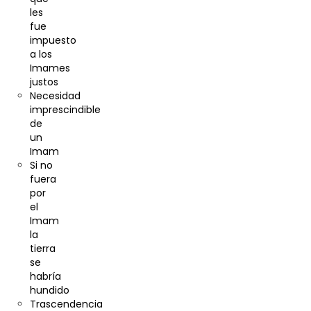
les
fue
impuesto
a los
Imames
justos
Necesidad
imprescindible
de
un
Imam
Si no
fuera
por
el
Imam
la
tierra
se
habría
hundido
Trascendencia