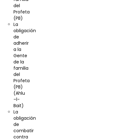
del
Profeta
(PB)
La
obligación
de
adherir
a la
Gente
de la
familia
del
Profeta
(PB)
(Ahlu
–l-
Bait)
La
obligación
de
combatir
contra