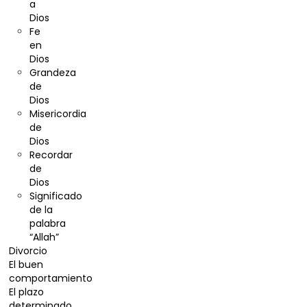
a
Dios
Fe
en
Dios
Grandeza
de
Dios
Misericordia
de
Dios
Recordar
de
Dios
Significado
de la
palabra
“Allah”
Divorcio
El buen
comportamiento
El plazo
determinado