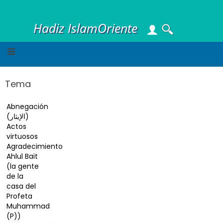
Skip
to
Hadiz IslamOriente
main
content
Tema
Abnegación
(الإيثار)
Actos
virtuosos
Agradecimiento
Ahlul Bait
(la gente
de la
casa del
Profeta
Muhammad
(P))