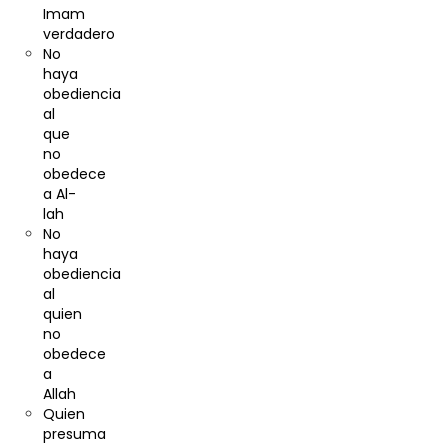
Imam
verdadero
No
haya
obediencia
al
que
no
obedece
a Al-
lah
No
haya
obediencia
al
quien
no
obedece
a
Allah
Quien
presuma