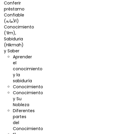
Conferir
préstamo
Confiable
(الأمانة)
Conocimiento
(‘ilm),
Sabiduria
(Hikmah)
y Saber
Aprender
el
conocimiento
y la
sabiduría
Conocimiento
Conocimiento
y Su
Nobleza
Diferentes
partes
del
Conocimiento