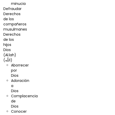
minucia
Defraudar
Derechos
de los
compañeros
musulmanes
Derechos
de los
hijos
Dios
(Al.lah)
(اللّه)
Aborrecer
por
Dios
Adoración
a
Dios
Complacencia
de
Dios
Conocer