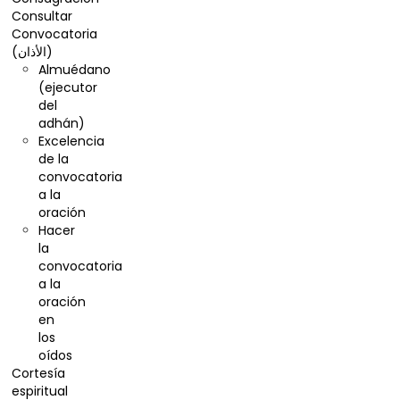
Consultar
Convocatoria
(الأذان)
Almuédano
(ejecutor
del
adhán)
Excelencia
de la
convocatoria
a la
oración
Hacer
la
convocatoria
a la
oración
en
los
oídos
Cortesía
espiritual