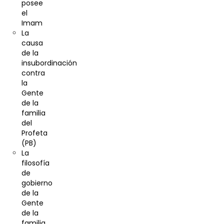
posee
el
Imam
La
causa
de la
insubordinación
contra
la
Gente
de la
familia
del
Profeta
(PB)
La
filosofía
de
gobierno
de la
Gente
de la
familia