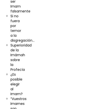
ser
Imam
falsamente
Si no
fuera
por
temor
a la
disgregación…
Superioridad
de la
Imámah
sobre
la
Profecía
¿Es
posible
elegir
al
Imam?
“Vuestros
Imames
son