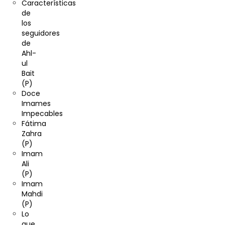
Características
de
los
seguidores
de
Ahl-
ul
Bait
(P)
Doce
Imames
Impecables
Fátima
Zahra
(P)
Imam
Ali
(P)
Imam
Mahdi
(P)
Lo
que