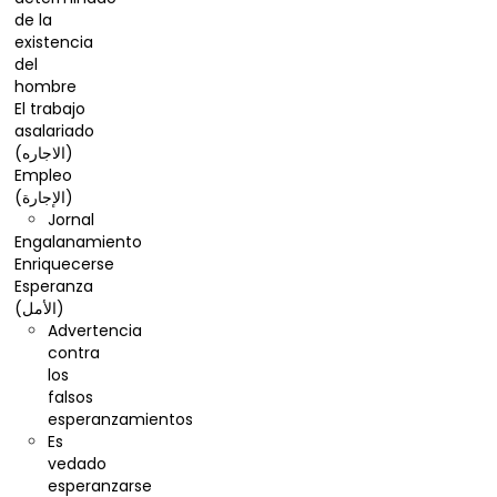
de la
existencia
del
hombre
El trabajo
asalariado
(الاجاره)
Empleo
(الإجارة)
Jornal
Engalanamiento
Enriquecerse
Esperanza
(الأمل)
Advertencia
contra
los
falsos
esperanzamientos
Es
vedado
esperanzarse