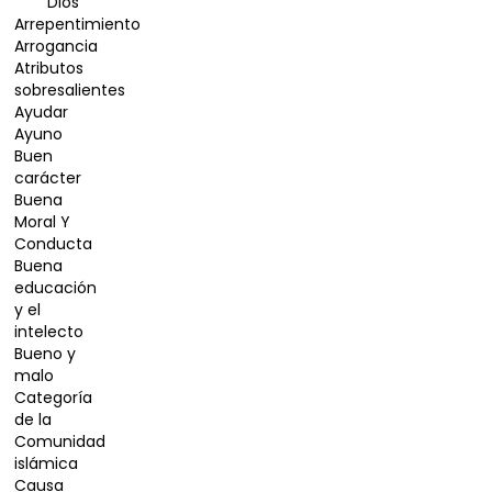
Dios
Arrepentimiento
Arrogancia
Atributos
sobresalientes
Ayudar
Ayuno
Buen
carácter
Buena
Moral Y
Conducta
Buena
educación
y el
intelecto
Bueno y
malo
Categoría
de la
Comunidad
islámica
Causa