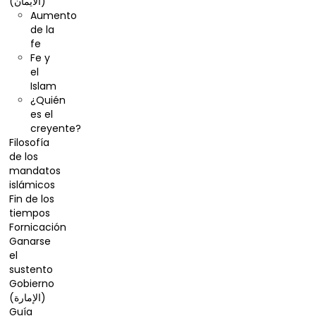
(الایمان)
Aumento
de la
fe
Fe y
el
Islam
¿Quién
es el
creyente?
Filosofía
de los
mandatos
islámicos
Fin de los
tiempos
Fornicación
Ganarse
el
sustento
Gobierno
(الإمارة)
Guía