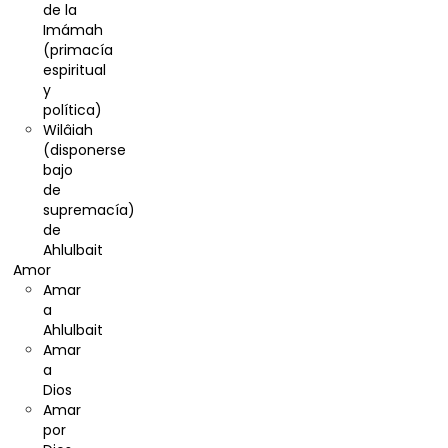
de la
Imámah
(primacía
espiritual
y
política)
Wilâiah
(disponerse
bajo
de
supremacía)
de
Ahlulbait
Amor
Amar
a
Ahlulbait
Amar
a
Dios
Amar
por